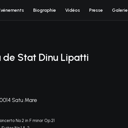
Événements
Biographie
Vidéos
Presse
Galerie
 de Stat Dinu Lipatti
440014 Satu Mare
Concerto No.2 in F minor Op.21